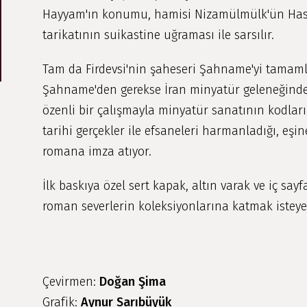
Hayyam'ın konumu, hamisi Nizamülmülk'ün Hasa
tarikatının suikastine uğraması ile sarsılır.
Tam da Firdevsi'nin şaheseri Şahname'yi tamamla
Şahname'den gerekse İran minyatür geleneğinden 
özenli bir çalışmayla minyatür sanatının kodla
tarihi gerçekler ile efsaneleri harmanladığı, eşin
romana imza atıyor.
İlk baskıya özel sert kapak, altın varak ve iç sayfa
roman severlerin koleksiyonlarına katmak isteyec
Çevirmen:
Doğan Şima
Grafik:
Aynur Sarıbüyük