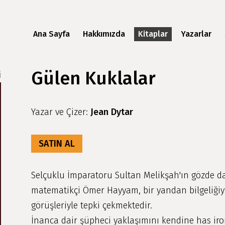
Ana Sayfa
Hakkımızda
Kitaplar
Yazarlar
Gülen Kuklalar
i
Yazar ve Çizer:
Jean Dytar
SATIN AL
Selçuklu İmparatoru Sultan Melikşah'ın gözde d
matematikçi Ömer Hayyam, bir yandan bilgeliğiyl
görüşleriyle tepki çekmektedir.
İnanca dair şüpheci yaklaşımını kendine has iron