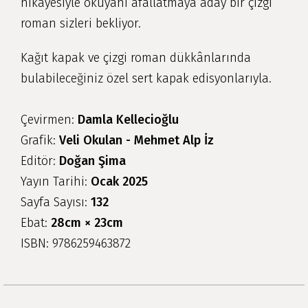
hikâyesiyle okuyanı afallatmaya aday bir çizgi
roman sizleri bekliyor.
Kağıt kapak ve çizgi roman dükkânlarında
bulabileceğiniz özel sert kapak edisyonlarıyla.
Çevirmen:
Damla Kellecioğlu
Grafik:
Veli Okulan - Mehmet Alp İz
Editör:
Doğan Şima
Yayın Tarihi:
Ocak 2025
Sayfa Sayısı:
132
Ebat:
28cm × 23cm
ISBN: 9786259463872